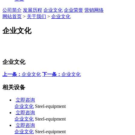
公司简介
发展历程
企业文化
企业荣誉
营销网络
网站首页
>
关于我们
>
企业文化
企业文化
企业文化
上一条：
企业文化
下一条：
企业文化
相关设备
立即咨询
企业文化
Steel-equipment
立即咨询
企业文化
Steel-equipment
立即咨询
企业文化
Steel-equipment